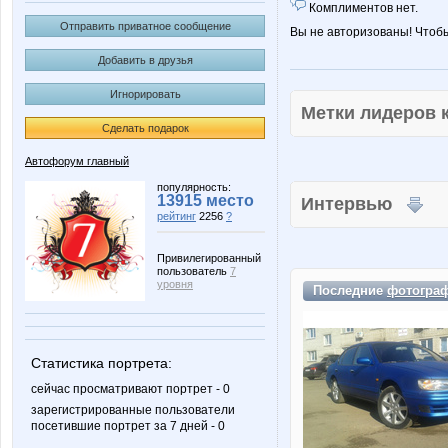
Комплиментов нет.
Отправить приватное сообщение
Вы не авторизованы! Чтоб
Добавить в друзья
Игнорировать
Метки лидеров
Сделать подарок
Автофорум главный
популярность:
13915 место
Интервью
рейтинг
2256
?
Привилегированный
пользователь
7
уровня
Последние
фотогра
Статистика портрета:
сейчас просматривают портрет - 0
зарегистрированные пользователи
посетившие портрет за 7 дней - 0